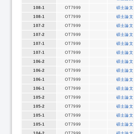
108-1
OT7999
碩士論文
108-1
OT7999
碩士論文
107-2
OT7999
碩士論文
107-2
OT7999
碩士論文
107-1
OT7999
碩士論文
107-1
OT7999
碩士論文
106-2
OT7999
碩士論文
106-2
OT7999
碩士論文
106-1
OT7999
碩士論文
106-1
OT7999
碩士論文
105-2
OT7999
碩士論文
105-2
OT7999
碩士論文
105-1
OT7999
碩士論文
105-1
OT7999
碩士論文
104-2
OT7999
碩士論文