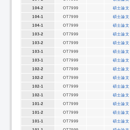
104-2
OT7999
碩士論文
104-1
OT7999
碩士論文
104-1
OT7999
碩士論文
103-2
OT7999
碩士論文
103-2
OT7999
碩士論文
103-1
OT7999
碩士論文
103-1
OT7999
碩士論文
102-2
OT7999
碩士論文
102-2
OT7999
碩士論文
102-1
OT7999
碩士論文
102-1
OT7999
碩士論文
101-2
OT7999
碩士論文
101-2
OT7999
碩士論文
101-1
OT7999
碩士論文
101-1
OT7999
碩士論文