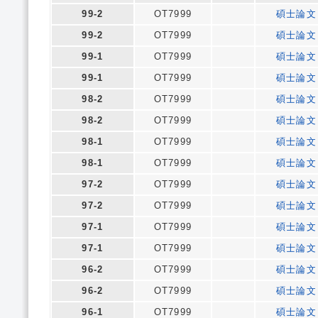
99-2
OT7999
碩士論文
99-2
OT7999
碩士論文
99-1
OT7999
碩士論文
99-1
OT7999
碩士論文
98-2
OT7999
碩士論文
98-2
OT7999
碩士論文
98-1
OT7999
碩士論文
98-1
OT7999
碩士論文
97-2
OT7999
碩士論文
97-2
OT7999
碩士論文
97-1
OT7999
碩士論文
97-1
OT7999
碩士論文
96-2
OT7999
碩士論文
96-2
OT7999
碩士論文
96-1
OT7999
碩士論文