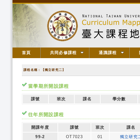
首頁
共同必修課程
通識課程
課程名稱：【獨立研究二】
當學期所開設課程
課號
班次
課名
學分數
往年所開設課程
開課年度
課號
班次
課名
99-2
OT7023
01
獨立研究