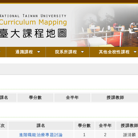
通識課程
院系所課程
其他全校性課程
】
課名
學分數
全半年
授課教師
班次
課名
學分數
全半年
授課教
進階職能治療專題討論
1
2
謝清麟