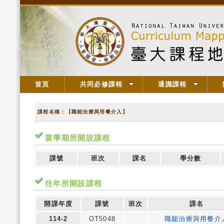
首頁
共同必修課程
通識課程
課程名稱：【職能治療與用餐介入】
當學期所開設課程
課號
班次
課名
學分數
往年所開設課程
開課年度
課號
班次
課名
114-2
OT5048
職能治療與用餐介