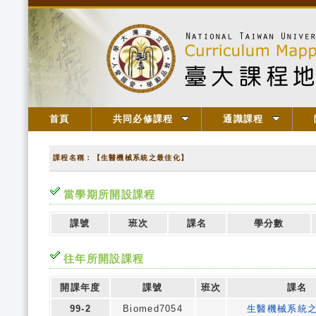
首頁
共同必修課程
通識課程
課程名稱：【生醫機械系統之最佳化】
當學期所開設課程
課號
班次
課名
學分數
往年所開設課程
開課年度
課號
班次
課名
99-2
Biomed7054
生醫機械系統