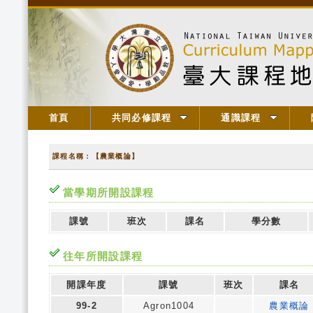
首頁
共同必修課程
通識課程
課程名稱：【農業概論】
當學期所開設課程
課號
班次
課名
學分數
往年所開設課程
開課年度
課號
班次
課名
99-2
Agron1004
農業概論