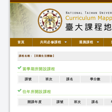
首頁
共同必修課程
通識課程
課程名稱：【田園生活體驗】
當學期所開設課程
課號
班次
課名
學分數
往年所開設課程
開課年度
課號
班次
課名