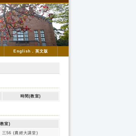
English．英文版
時間(教室)
教室)
 三56 (農經大講堂)