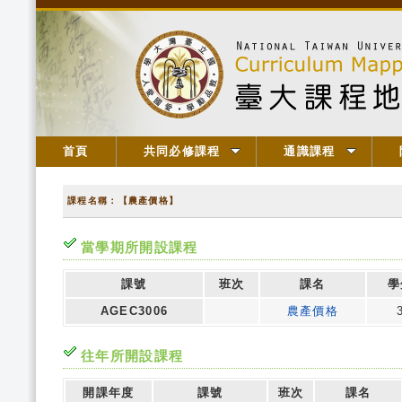
首頁
共同必修課程
通識課程
課程名稱：【農產價格】
當學期所開設課程
課號
班次
課名
學
AGEC3006
農產價格
往年所開設課程
開課年度
課號
班次
課名