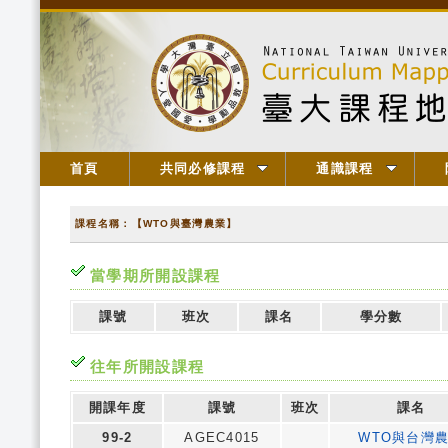
首頁
共同必修課程
通識課程
課程名稱：【WTO與臺灣農業】
當學期所開設課程
課號
班次
課名
學分數
往年所開設課程
開課年度
課號
班次
課名
99-2
AGEC4015
WTO與台灣