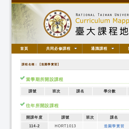
首頁
共同必修課程
通識課程
課程名稱：【造園學實習】
當學期所開設課程
課號
班次
課名
學分數
往年所開設課程
開課年度
課號
班次
課名
114-2
HORT1013
造園學實習