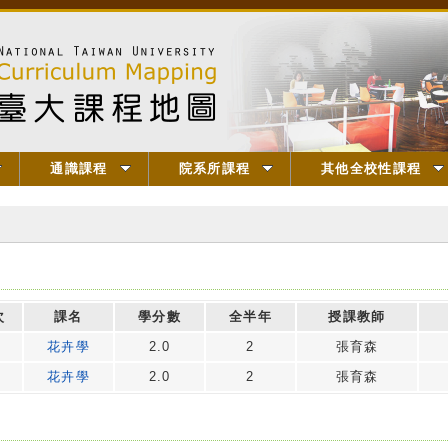
通識課程
院系所課程
其他全校性課程
次
課名
學分數
全半年
授課教師
花卉學
2.0
2
張育森
花卉學
2.0
2
張育森