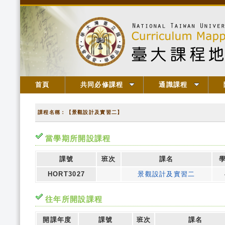
首頁
共同必修課程
通識課程
課程名稱：【景觀設計及實習二】
當學期所開設課程
課號
班次
課名
HORT3027
景觀設計及實習二
往年所開設課程
開課年度
課號
班次
課名