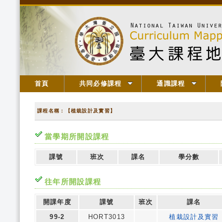
首頁
共同必修課程
通識課程
課程名稱：【植栽設計及實習】
當學期所開設課程
課號
班次
課名
學分數
往年所開設課程
開課年度
課號
班次
課名
99-2
HORT3013
植栽設計及實習