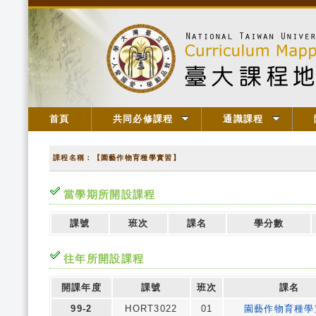
首頁
共同必修課程
通識課程
課程名稱：【園藝作物育種學實習】
當學期所開設課程
課號
班次
課名
學分數
往年所開設課程
開課年度
課號
班次
課名
99-2
HORT3022
01
園藝作物育種學