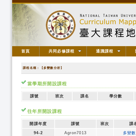
首頁
共同必修課程
通識課程
課程名稱：【多變數分析】
當學期所開設課程
課號
班次
課名
學分數
往年所開設課程
開課年度
課號
班次
課
94-2
Agron7013
多變數