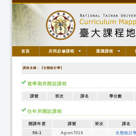
首頁
共同必修課程
通識課程
課程名稱：【生態統計學】
當學期所開設課程
課號
班次
課名
學分數
往年所開設課程
開課年度
課號
班次
課名
96-1
Agron7016
生態統計