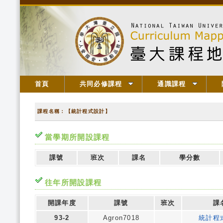
首頁
共同必修課程
通識課程
課程名稱：【統計程式設計】
當學期所開設課程
課號
班次
課名
學分數
往年所開設課程
開課年度
課號
班次
課
93-2
Agron7018
統計程