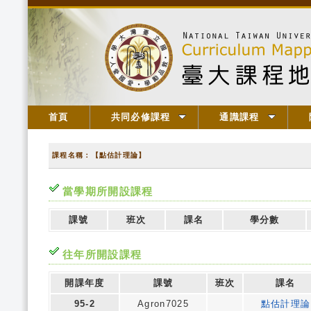
首頁
共同必修課程
通識課程
課程名稱：【點估計理論】
當學期所開設課程
課號
班次
課名
學分數
往年所開設課程
開課年度
課號
班次
課名
95-2
Agron7025
點估計理論