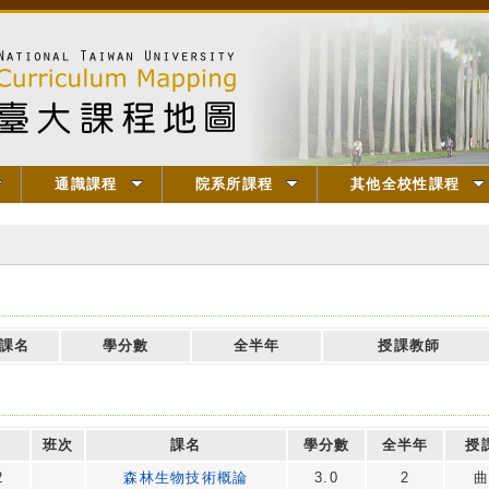
通識課程
院系所課程
其他全校性課程
課名
學分數
全半年
授課教師
班次
課名
學分數
全半年
授
2
森林生物技術概論
3.0
2
曲