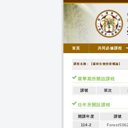
首頁
共同必修課程
課程名稱：【森林生物技術概論】
當學期所開設課程
課號
班次
往年所開設課程
開課年度
課號
114-2
Forest506