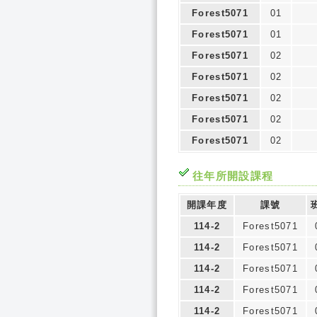
Forest5071
01
Forest5071
01
Forest5071
02
Forest5071
02
Forest5071
02
Forest5071
02
Forest5071
02
往年所開設課程
開課年度
課號
114-2
Forest5071
114-2
Forest5071
114-2
Forest5071
114-2
Forest5071
114-2
Forest5071