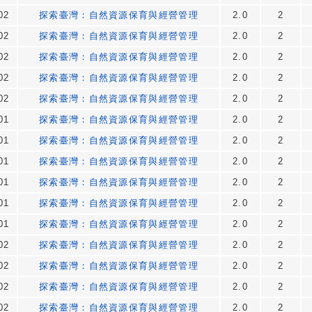
02
探索臺灣：自然資源保育與經營管理
2.0
2
02
探索臺灣：自然資源保育與經營管理
2.0
2
02
探索臺灣：自然資源保育與經營管理
2.0
2
02
探索臺灣：自然資源保育與經營管理
2.0
2
02
探索臺灣：自然資源保育與經營管理
2.0
2
01
探索臺灣：自然資源保育與經營管理
2.0
2
01
探索臺灣：自然資源保育與經營管理
2.0
2
01
探索臺灣：自然資源保育與經營管理
2.0
2
01
探索臺灣：自然資源保育與經營管理
2.0
2
01
探索臺灣：自然資源保育與經營管理
2.0
2
01
探索臺灣：自然資源保育與經營管理
2.0
2
02
探索臺灣：自然資源保育與經營管理
2.0
2
02
探索臺灣：自然資源保育與經營管理
2.0
2
02
探索臺灣：自然資源保育與經營管理
2.0
2
02
探索臺灣：自然資源保育與經營管理
2.0
2