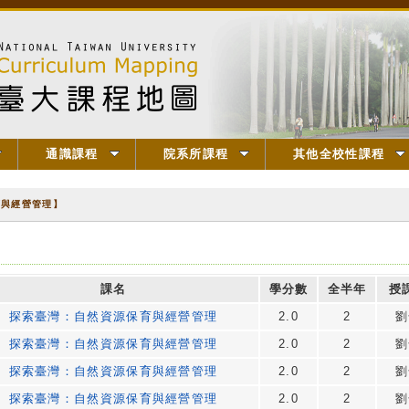
通識課程
院系所課程
其他全校性課程
育與經營管理】
課名
學分數
全半年
授
探索臺灣：自然資源保育與經營管理
2.0
2
劉
探索臺灣：自然資源保育與經營管理
2.0
2
劉
探索臺灣：自然資源保育與經營管理
2.0
2
劉
探索臺灣：自然資源保育與經營管理
2.0
2
劉