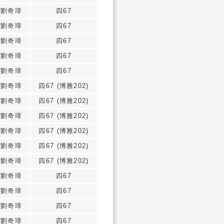
劉奇璋
四67
劉奇璋
四67
劉奇璋
四67
劉奇璋
四67
劉奇璋
四67
劉奇璋
四67 (博雅202)
劉奇璋
四67 (博雅202)
劉奇璋
四67 (博雅202)
劉奇璋
四67 (博雅202)
劉奇璋
四67 (博雅202)
劉奇璋
四67 (博雅202)
劉奇璋
四67
劉奇璋
四67
劉奇璋
四67
劉奇璋
四67