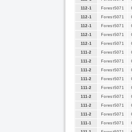
112-1
Forest5071
112-1
Forest5071
112-1
Forest5071
112-1
Forest5071
112-1
Forest5071
111-2
Forest5071
111-2
Forest5071
111-2
Forest5071
111-2
Forest5071
111-2
Forest5071
111-2
Forest5071
111-2
Forest5071
111-2
Forest5071
111-1
Forest5071
111-1
Forest5071