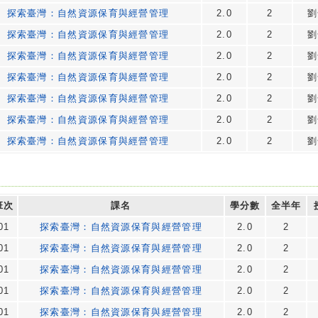
探索臺灣：自然資源保育與經營管理
2.0
2
劉
探索臺灣：自然資源保育與經營管理
2.0
2
劉
探索臺灣：自然資源保育與經營管理
2.0
2
劉
探索臺灣：自然資源保育與經營管理
2.0
2
劉
探索臺灣：自然資源保育與經營管理
2.0
2
劉
探索臺灣：自然資源保育與經營管理
2.0
2
劉
探索臺灣：自然資源保育與經營管理
2.0
2
劉
班次
課名
學分數
全半年
01
探索臺灣：自然資源保育與經營管理
2.0
2
01
探索臺灣：自然資源保育與經營管理
2.0
2
01
探索臺灣：自然資源保育與經營管理
2.0
2
01
探索臺灣：自然資源保育與經營管理
2.0
2
01
探索臺灣：自然資源保育與經營管理
2.0
2