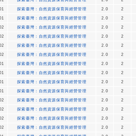
01
探索臺灣：自然資源保育與經營管理
2.0
2
01
探索臺灣：自然資源保育與經營管理
2.0
2
02
探索臺灣：自然資源保育與經營管理
2.0
2
02
探索臺灣：自然資源保育與經營管理
2.0
2
02
探索臺灣：自然資源保育與經營管理
2.0
2
02
探索臺灣：自然資源保育與經營管理
2.0
2
01
探索臺灣：自然資源保育與經營管理
2.0
2
01
探索臺灣：自然資源保育與經營管理
2.0
2
01
探索臺灣：自然資源保育與經營管理
2.0
2
01
探索臺灣：自然資源保育與經營管理
2.0
2
02
探索臺灣：自然資源保育與經營管理
2.0
2
02
探索臺灣：自然資源保育與經營管理
2.0
2
02
探索臺灣：自然資源保育與經營管理
2.0
2
02
探索臺灣：自然資源保育與經營管理
2.0
2