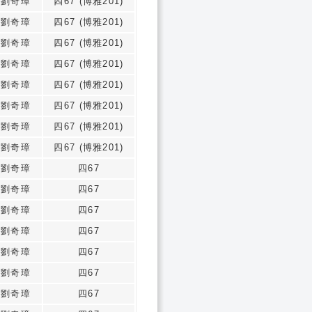
劉奇璋
四67 (博雅201)
劉奇璋
四67 (博雅201)
劉奇璋
四67 (博雅201)
劉奇璋
四67 (博雅201)
劉奇璋
四67 (博雅201)
劉奇璋
四67 (博雅201)
劉奇璋
四67 (博雅201)
劉奇璋
四67 (博雅201)
劉奇璋
四67
劉奇璋
四67
劉奇璋
四67
劉奇璋
四67
劉奇璋
四67
劉奇璋
四67
劉奇璋
四67