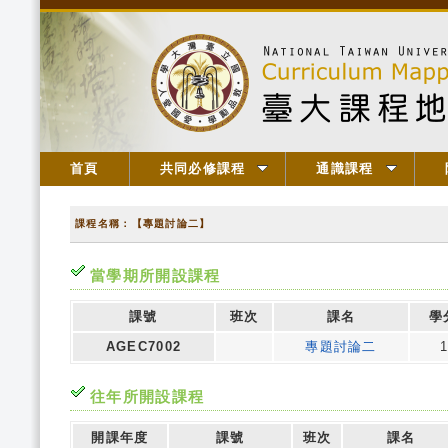
首頁
共同必修課程
通識課程
課程名稱：【專題討論二】
當學期所開設課程
課號
班次
課名
學
AGEC7002
專題討論二
1
往年所開設課程
開課年度
課號
班次
課名