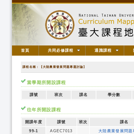
首頁
共同必修課程
通識課程
課程名稱：【大陸農業發展問題專題討論】
當學期所開設課程
課號
班次
課名
學分數
往年所開設課程
開課年度
課號
班次
課名
99-1
AGEC7013
大陸農業發展問題