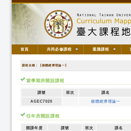
首頁
共同必修課程
通識課程
課程名稱：【個體經濟理論一】
當學期所開設課程
課號
班次
課名
AGEC7020
個體經濟理論一
往年所開設課程
開課年度
課號
班次
課名