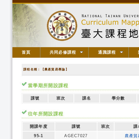
首頁
共同必修課程
通識課程
課程名稱：【農產貿易專論】
當學期所開設課程
課號
班次
課名
學分數
往年所開設課程
開課年度
課號
班次
課
95-1
AGEC7027
農產貿