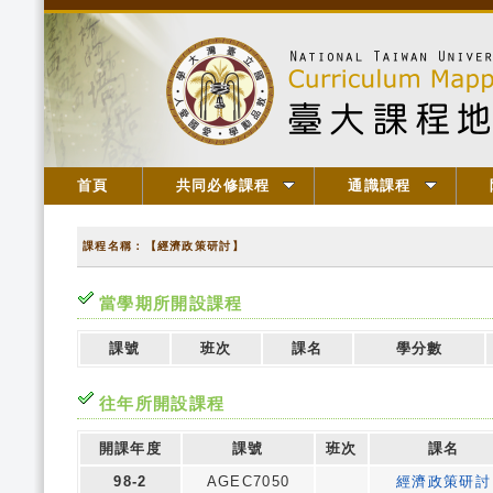
首頁
共同必修課程
通識課程
課程名稱：【經濟政策研討】
當學期所開設課程
課號
班次
課名
學分數
往年所開設課程
開課年度
課號
班次
課名
98-2
AGEC7050
經濟政策研討