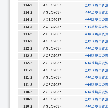
114-2
AGEC5037
全球環境與資
114-2
AGEC5037
全球環境與資
114-2
AGEC5037
全球環境與資
113-2
AGEC5037
全球環境與資
113-2
AGEC5037
全球環境與資
113-2
AGEC5037
全球環境與資
112-2
AGEC5037
全球環境與資
112-2
AGEC5037
全球環境與資
112-2
AGEC5037
全球環境與資
111-2
AGEC5037
全球環境與資
111-2
AGEC5037
全球環境與資
111-2
AGEC5037
全球環境與資
110-2
AGEC5037
全球環境與資
110-2
AGEC5037
全球環境與資
110-2
AGEC5037
全球環境與資