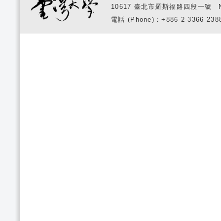
10617 臺北市羅斯福路四段一號 No. 1, S
電話 (Phone)：+886-2-3366-2