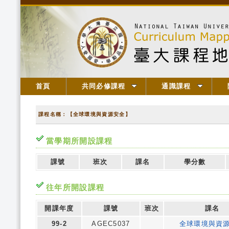
首頁
共同必修課程
通識課程
課程名稱：【全球環境與資源安全】
當學期所開設課程
課號
班次
課名
學分數
往年所開設課程
開課年度
課號
班次
課名
99-2
AGEC5037
全球環境與資