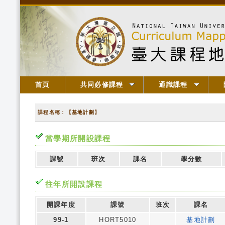
首頁
共同必修課程
通識課程
課程名稱：【基地計劃】
當學期所開設課程
課號
班次
課名
學分數
往年所開設課程
開課年度
課號
班次
課名
99-1
HORT5010
基地計劃