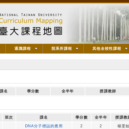
通識課程
院系所課程
其他全校性課程
課名
學分數
全半年
授課教師
班次
課名
學分數
全半年
授課教
DNA分子標誌的應用
2
2
楊雯