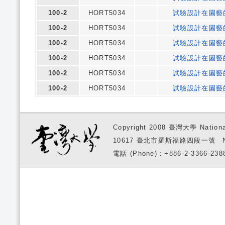
100-2
HORT5034
試驗設計在園藝
100-2
HORT5034
試驗設計在園藝
100-2
HORT5034
試驗設計在園藝
100-2
HORT5034
試驗設計在園藝
100-2
HORT5034
試驗設計在園藝
100-2
HORT5034
試驗設計在園藝
Copyright 2008 臺灣大學 National
10617 臺北市羅斯福路四段一號 No. 1, S
電話 (Phone)：+886-2-3366-2