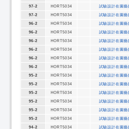
97-2
HORT5034
試驗設計在園藝
97-2
HORT5034
試驗設計在園藝
96-2
HORT5034
試驗設計在園藝
96-2
HORT5034
試驗設計在園藝
96-2
HORT5034
試驗設計在園藝
96-2
HORT5034
試驗設計在園藝
96-2
HORT5034
試驗設計在園藝
96-2
HORT5034
試驗設計在園藝
95-2
HORT5034
試驗設計在園藝
95-2
HORT5034
試驗設計在園藝
95-2
HORT5034
試驗設計在園藝
95-2
HORT5034
試驗設計在園藝
95-2
HORT5034
試驗設計在園藝
95-2
HORT5034
試驗設計在園藝
94-2
HORT5034
試驗設計在園藝