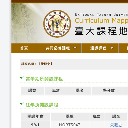
首頁
共同必修課程
通識課程
課程名稱：【景觀史】
當學期所開設課程
課號
班次
課名
學分數
往年所開設課程
開課年度
課號
班次
課名
99-1
HORT5047
景觀史