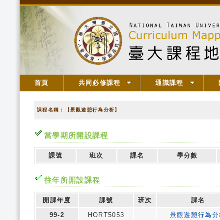
首頁
共同必修課程
通識課程
課程名稱：【景觀遊憩行為分析】
當學期所開設課程
課號
班次
課名
學分數
往年所開設課程
開課年度
課號
班次
課名
99-2
HORT5053
景觀遊憩行為分