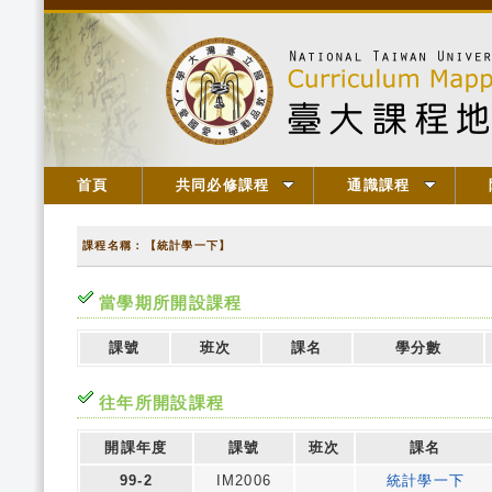
首頁
共同必修課程
通識課程
課程名稱：【統計學一下】
當學期所開設課程
課號
班次
課名
學分數
往年所開設課程
開課年度
課號
班次
課名
99-2
IM2006
統計學一下