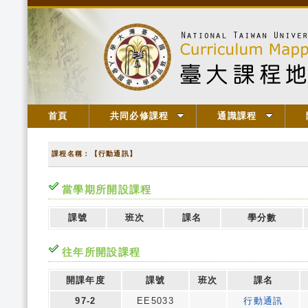
首頁
共同必修課程
通識課程
課程名稱：【行動通訊】
當學期所開設課程
課號
班次
課名
學分數
往年所開設課程
開課年度
課號
班次
課名
97-2
EE5033
行動通訊