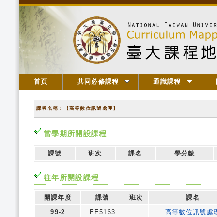
首頁
共同必修課程
通識課程
課程名稱：【高等數位訊號處理】
當學期所開設課程
課號
班次
課名
學分數
往年所開設課程
開課年度
課號
班次
課名
99-2
EE5163
高等數位訊號處