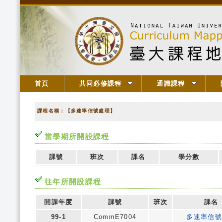
首頁
共同必修課程
通識課程
課程名稱：【多速率信號處理】
當學期所開設課程
課號
班次
課名
學分數
往年所開設課程
開課年度
課號
班次
課名
99-1
CommE7004
多速率信號