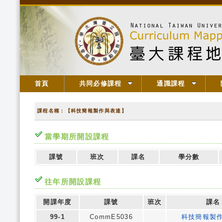
首頁
共同必修課程
通識課程
課程名稱：【科技簡報製作與表達】
當學期所開設課程
課號
班次
課名
學分數
往年所開設課程
開課年度
課號
班次
課名
99-1
CommE5036
科技簡報製