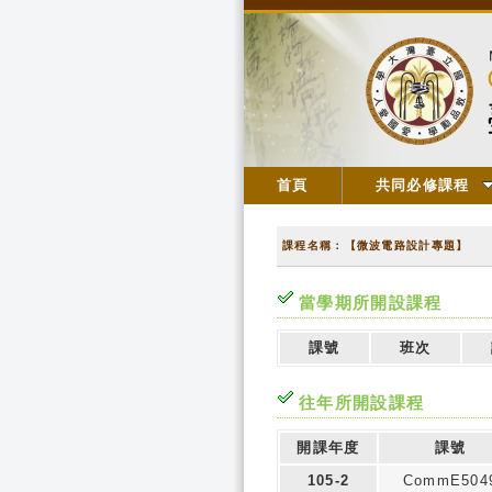
首頁
共同必修課程
課程名稱：【微波電路設計專題】
當學期所開設課程
課號
班次
往年所開設課程
開課年度
課號
105-2
CommE504