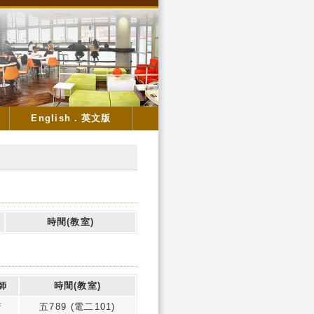
English．英文版
時間(教室)
師
時間(教室)
琦
五789 (電二101)