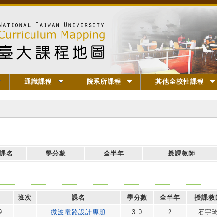
通識課程
院系所課程
其他全校性課程
課名
學分數
全半年
授課教師
班次
課名
學分數
全半年
授課教
9
微波電路設計專題
3.0
2
石宇