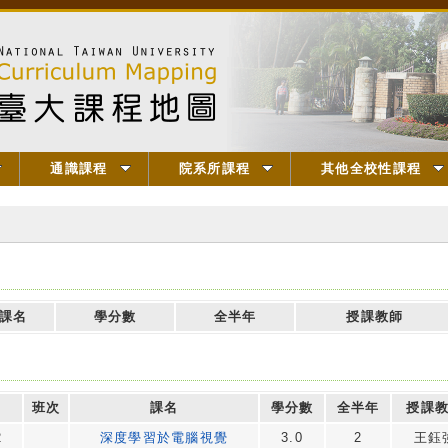
通識課程
院系所課程
其他全校性課程
課名
學分數
全半年
授課教師
班次
課名
學分數
全半年
授課
2
深度學習於電腦視覺
3.0
2
王鈺