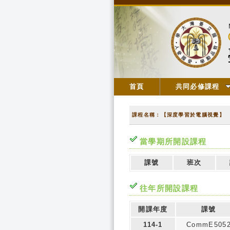
首頁
共同必修課程
課程名稱：【深度學習於電腦視覺】
當學期所開設課程
課號
班次
往年所開設課程
開課年度
課號
114-1
CommE505