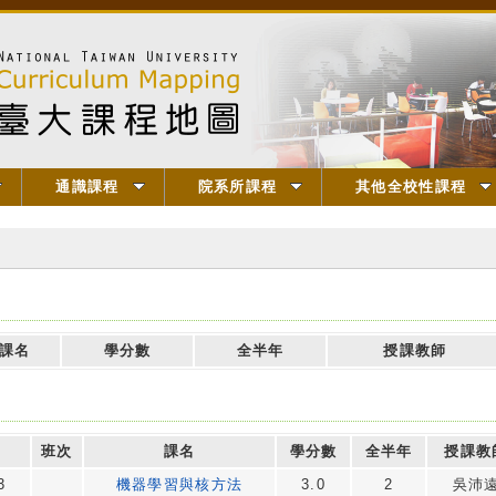
通識課程
院系所課程
其他全校性課程
課名
學分數
全半年
授課教師
班次
課名
學分數
全半年
授課教
3
機器學習與核方法
3.0
2
吳沛