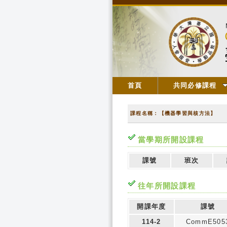
首頁
共同必修課程
課程名稱：【機器學習與核方法】
當學期所開設課程
課號
班次
往年所開設課程
開課年度
課號
114-2
CommE505