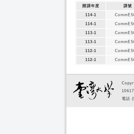
開課年度
課號
114-1
CommE5
114-1
CommE5
113-1
CommE5
113-1
CommE5
112-1
CommE5
112-1
CommE5
Copyr
1061
電話 (