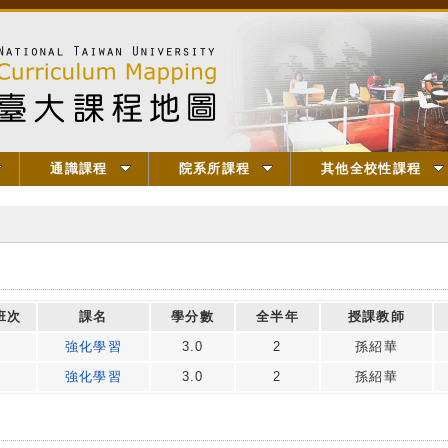
通識課程
院系所課程
其他全校性課程
班次
課名
學分數
全半年
授課教師
強化學習
3.0
2
孫紹華
強化學習
3.0
2
孫紹華