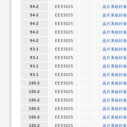
94-2
EEE5025
晶片系統封裝
94-2
EEE5025
晶片系統封裝
94-2
EEE5025
晶片系統封裝
94-2
EEE5025
晶片系統封裝
94-2
EEE5025
晶片系統封裝
93-1
EEE5025
晶片系統封裝
93-1
EEE5025
晶片系統封裝
93-1
EEE5025
晶片系統封裝
93-1
EEE5025
晶片系統封裝
105-2
EEE5025
晶片系統封裝
105-2
EEE5025
晶片系統封裝
105-2
EEE5025
晶片系統封裝
105-2
EEE5025
晶片系統封裝
105-2
EEE5025
晶片系統封裝
105-2
EEE5025
晶片系統封裝