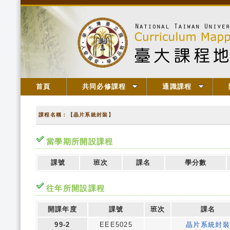
首頁
共同必修課程
通識課程
課程名稱：【晶片系統封裝】
當學期所開設課程
課號
班次
課名
學分數
往年所開設課程
開課年度
課號
班次
課名
99-2
EEE5025
晶片系統封裝