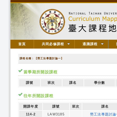
首頁
共同必修課程
通識課程
課程名稱：【勞工法專題討論一】
當學期所開設課程
課號
班次
課名
學分數
往年所開設課程
開課年度
課號
班次
課名
114-2
LAW3185
勞工法專題討論