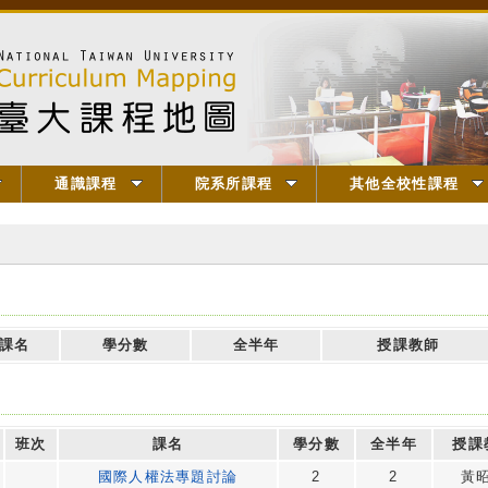
通識課程
院系所課程
其他全校性課程
課名
學分數
全半年
授課教師
班次
課名
學分數
全半年
授課
國際人權法專題討論
2
2
黃