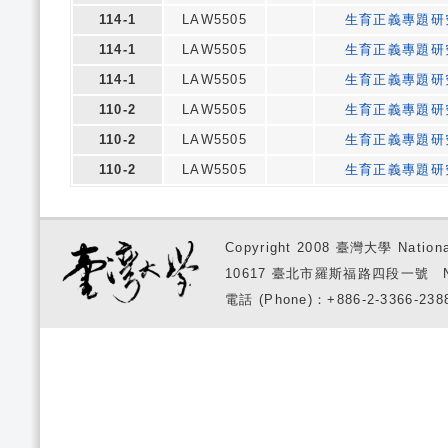
114-1
LAW5505
生育正義專題研
114-1
LAW5505
生育正義專題研
114-1
LAW5505
生育正義專題研
110-2
LAW5505
生育正義專題研
110-2
LAW5505
生育正義專題研
110-2
LAW5505
生育正義專題研
Copyright 2008 臺灣大學 National
10617 臺北市羅斯福路四段一號 No. 1, S
電話 (Phone)：+886-2-3366-2