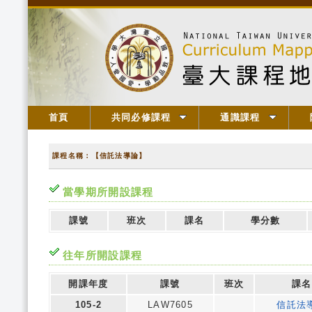
首頁
共同必修課程
通識課程
課程名稱：【信託法導論】
當學期所開設課程
課號
班次
課名
學分數
往年所開設課程
開課年度
課號
班次
課名
105-2
LAW7605
信託法