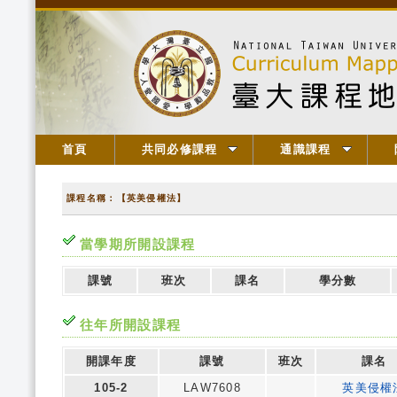
首頁
共同必修課程
通識課程
課程名稱：【英美侵權法】
當學期所開設課程
課號
班次
課名
學分數
往年所開設課程
開課年度
課號
班次
課名
105-2
LAW7608
英美侵權