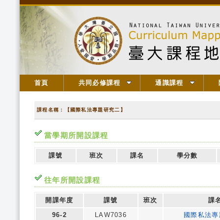
首頁
共同必修課程
通識課程
課程名稱：【國際私法專題研究二】
當學期所開設課程
課號
班次
課名
學分數
往年所開設課程
開課年度
課號
班次
課
96-2
LAW7036
國際私法專