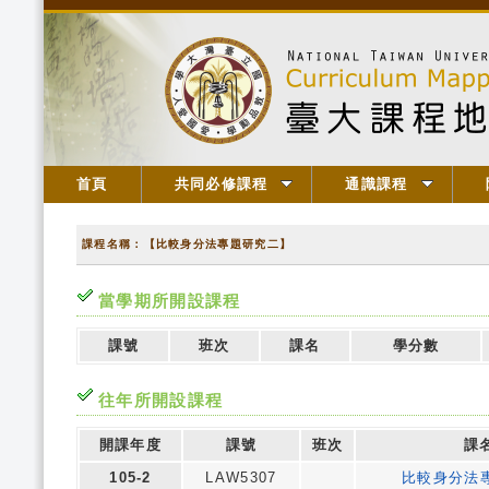
首頁
共同必修課程
通識課程
課程名稱：【比較身分法專題研究二】
當學期所開設課程
課號
班次
課名
學分數
往年所開設課程
開課年度
課號
班次
課
105-2
LAW5307
比較身分法