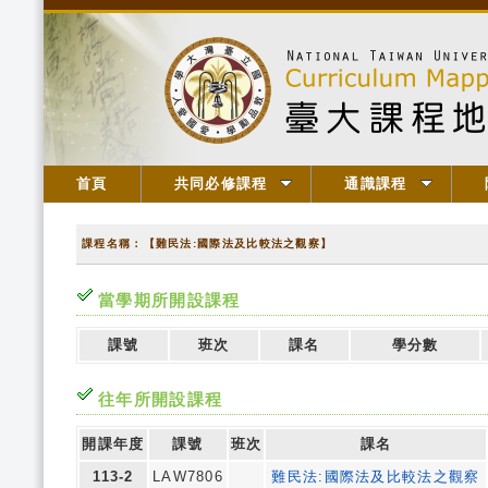
首頁
共同必修課程
通識課程
課程名稱：【難民法:國際法及比較法之觀察】
當學期所開設課程
課號
班次
課名
學分數
往年所開設課程
開課年度
課號
班次
課名
113-2
LAW7806
難民法:國際法及比較法之觀察